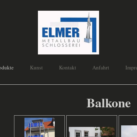
odukte
Kunst
Kontakt
Anfahrt
Impr
llbau Elmer
Balkone